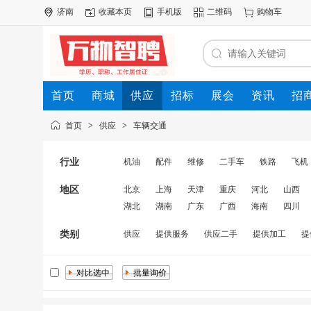
济南
收藏本页
手机版
二维码
购物车
首页
商城
供应
招标
展会
资讯
招
首页
>
供应
>
车辆交通
行业
机油
配件
维修
二手车
铁路
飞机
地区
北京
上海
天津
重庆
河北
山西
湖北
湖南
广东
广西
海南
四川
类别
供应
提供服务
供应二手
提供加工
提