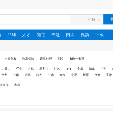
商
品牌
人才
知道
专题
图库
视频
下载
自动驾驶
汽车保险
违章处理
ETC
市政一卡通
内蒙古
辽宁
吉林
黑龙江
江苏
浙江
安徽
福建
江西
贵州
云南
西藏
陕西
甘肃
青海
宁夏
新疆
台湾
香港
供合作
库存