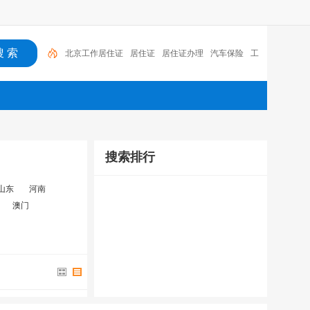
北京工作居住证
居住证
居住证办理
汽车保险
工
作居住证
工作居住证办理
多媒体
幼升小
Hirende
r
一老一小
搜索排行
山东
河南
澳门